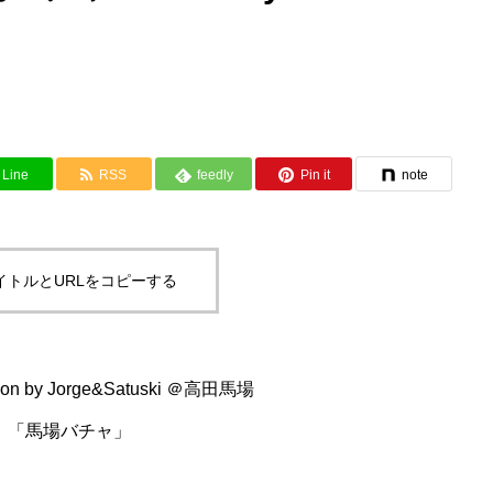
Line
RSS
feedly
Pin it
note
イトルとURLをコピーする
on by Jorge&Satuski ＠高田馬場
！「馬場バチャ」