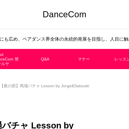
DanceCom
にも広め、ペアダンス界全体の永続的発展を目指し、人目に触れ
ut
nceCom 禁
Q&A
マナー
レッス
サルサ
)【夜の部】馬場バチャ Lesson by Jorge&Satsuski
バチャ Lesson by