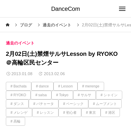
DanceCom
ブログ
過去のイベント
2月02日(土)禁煙サルサLes
過去のイベント
2月02日(土)禁煙サルサLesson by RYOKO
＠高輪区民センター
2013.01.08
2013.02.06
Bachata
dance
Lesson
merenge
RYOKO
salsa
Tokyo
サルサ
シャイン
ダンス
バチャータ
ベーシック
ムーブメント
メレンゲ
レッスン
初心者
東京
港区
高輪