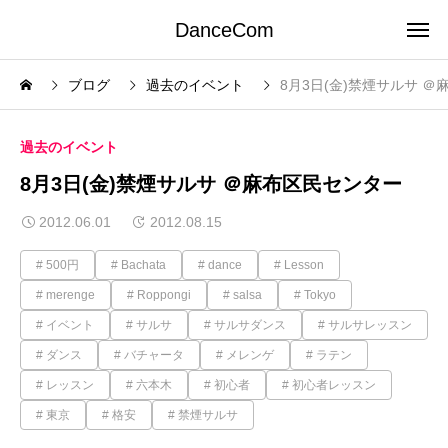
DanceCom
ブログ
過去のイベント
8月3日(金)禁煙サルサ 
過去のイベント
8月3日(金)禁煙サルサ ＠麻布区民センター
2012.06.01
2012.08.15
500円
Bachata
dance
Lesson
merenge
Roppongi
salsa
Tokyo
イベント
サルサ
サルサダンス
サルサレッスン
ダンス
バチャータ
メレンゲ
ラテン
レッスン
六本木
初心者
初心者レッスン
東京
格安
禁煙サルサ