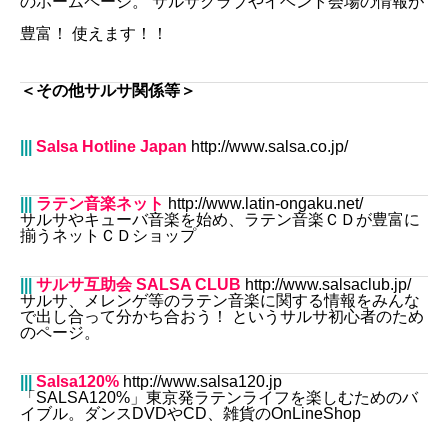
のホームページ。 サルサクラブやイベント会場の情報が
豊富！ 使えます！！
＜その他サルサ関係等＞
|||
Salsa Hotline Japan
http://www.salsa.co.jp/
|||
ラテン音楽ネット
http://www.latin-ongaku.net/
サルサやキューバ音楽を始め、ラテン音楽ＣＤが豊富に
揃うネットＣＤショップ
|||
サルサ互助会 SALSA CLUB
http://www.salsaclub.jp/
サルサ、メレンゲ等のラテン音楽に関する情報をみんな
で出し合って分かち合おう！ というサルサ初心者のため
のページ。
|||
Salsa120%
http://www.salsa120.jp
「SALSA120%
」東京発ラテンライフを楽しむためのバ
イブル。ダンス
DVD
や
CD
、雑貨の
OnLineShop