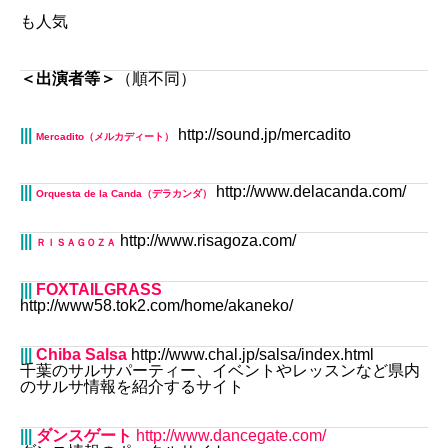
も人気
＜出演者等＞
（順不同）
|||
http://sound.jp/mercadito
Mercadito
（メルカディート）
|||
http://www.delacanda.com/
Orquesta de la Canda（デラカンダ）
|
|
|
http://www.risagoza.com/
ＲＩＳＡＧＯＺＡ
|||
FOXTAILGRASS
http://www58.tok2.com/home/akaneko/
|||
Chiba Salsa
http://www.chal.jp/salsa/index.html
千葉のサルサパーティー、イベントやレッスンなど県内
のサルサ情報を紹介するサイト
|||
ダンスゲート
http://www.dancegate.com/