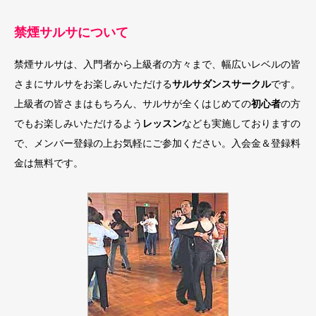
禁煙サルサについて
禁煙サルサは、入門者から上級者の方々まで、幅広いレベルの皆
さまにサルサをお楽しみいただける
サルサダンスサークル
です。
上級者の皆さまはもちろん、サルサが全くはじめての
初心者
の方
でもお楽しみいただけるよう
レッスン
なども実施しておりますの
で、メンバー登録の上お気軽にご参加ください。入会金＆登録料
金は無料です。