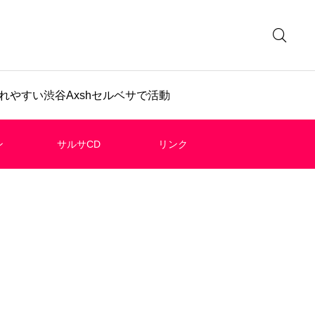
やすい渋谷Axshセルベサで活動
ン
サルサCD
リンク