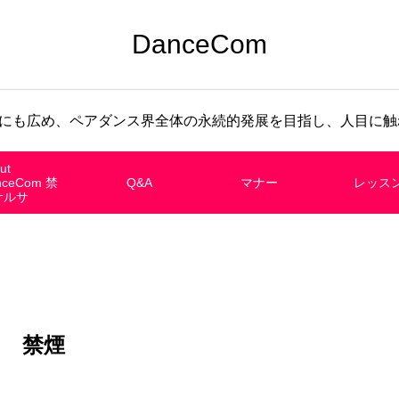
DanceCom
にも広め、ペアダンス界全体の永続的発展を目指し、人目に触れ
ut
nceCom 禁
Q&A
マナー
レッス
サルサ
禁煙