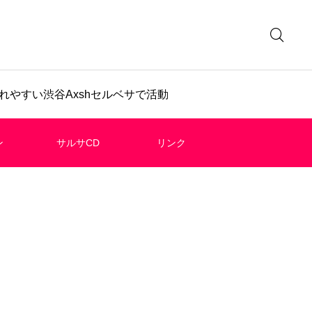
やすい渋谷Axshセルベサで活動
ン
サルサCD
リンク