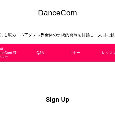
DanceCom
にも広め、ペアダンス界全体の永続的発展を目指し、人目に触れ
ut
nceCom 禁
Q&A
マナー
レッス
サルサ
Sign Up