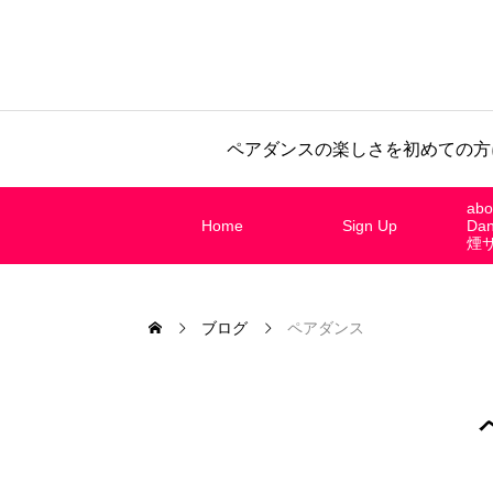
ペアダンスの楽しさを初めての方
abo
Home
Sign Up
Da
煙
ブログ
ペアダンス