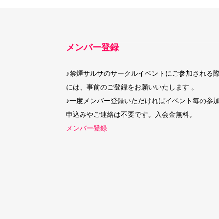
メンバー登録
♪禁煙サルサのサークルイベントにご参加される
には、事前のご登録をお願いいたします 。
♪一度メンバー登録いただければイベント毎の参
申込みやご連絡は不要です。入会金無料。
メンバー登録