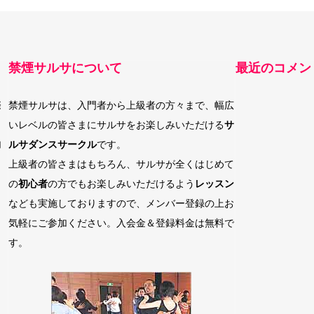
禁煙サルサについて
最近のコメン
際
禁煙サルサは、入門者から上級者の方々まで、幅広
いレベルの皆さまにサルサをお楽しみいただける
サ
加
ルサダンスサークル
です。
上級者の皆さまはもちろん、サルサが全くはじめて
の
初心者
の方でもお楽しみいただけるよう
レッスン
なども実施しておりますので、メンバー登録の上お
気軽にご参加ください。入会金＆登録料金は無料で
す。