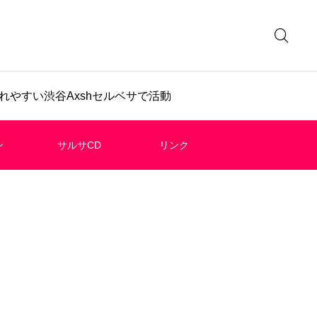
やすい渋谷Axshセルベサで活動
ン
サルサCD
リンク