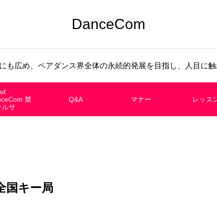
DanceCom
にも広め、ペアダンス界全体の永続的発展を目指し、人目に触れ
ut
nceCom 禁
Q&A
マナー
レッス
サルサ
全国キー局