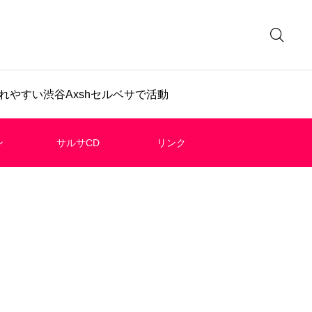
やすい渋谷Axshセルベサで活動
ン
サルサCD
リンク