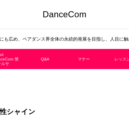
DanceCom
にも広め、ペアダンス界全体の永続的発展を目指し、人目に触れ
ut
nceCom 禁
Q&A
マナー
レッス
サルサ
性シャイン