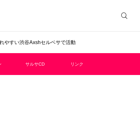
やすい渋谷Axshセルベサで活動
ン
サルサCD
リンク