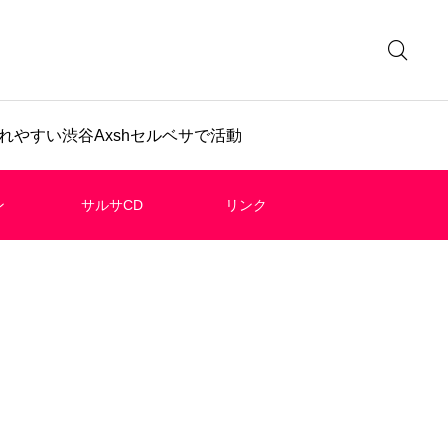
やすい渋谷Axshセルベサで活動
ン
サルサCD
リンク