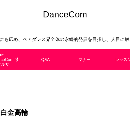
DanceCom
にも広め、ペアダンス界全体の永続的発展を目指し、人目に触れ
ut
nceCom 禁
Q&A
マナー
レッス
サルサ
白金高輪