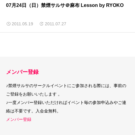
07月24日（日）禁煙サルサ＠麻布 Lesson by RYOKO
2011.05.19
2011.07.27
メンバー登録
♪禁煙サルサのサークルイベントにご参加される際には、事前の
ご登録をお願いいたします 。
♪一度メンバー登録いただければイベント毎の参加申込みやご連
絡は不要です。入会金無料。
メンバー登録