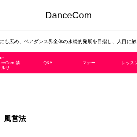
DanceCom
にも広め、ペアダンス界全体の永続的発展を目指し、人目に触れ
ut
nceCom 禁
Q&A
マナー
レッス
サルサ
風営法