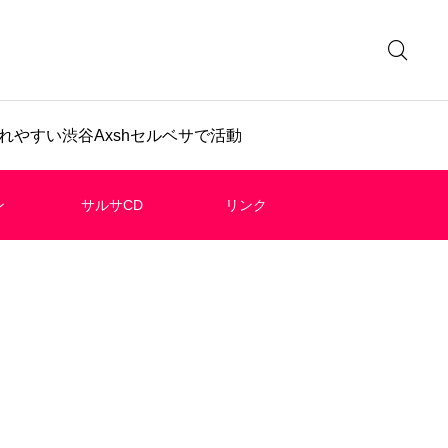
やすい渋谷Axshセルベサで活動
ン
サルサCD
リンク