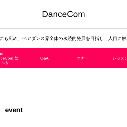
DanceCom
にも広め、ペアダンス界全体の永続的発展を目指し、人目に触れ
ut
nceCom 禁
Q&A
マナー
レッス
サルサ
event