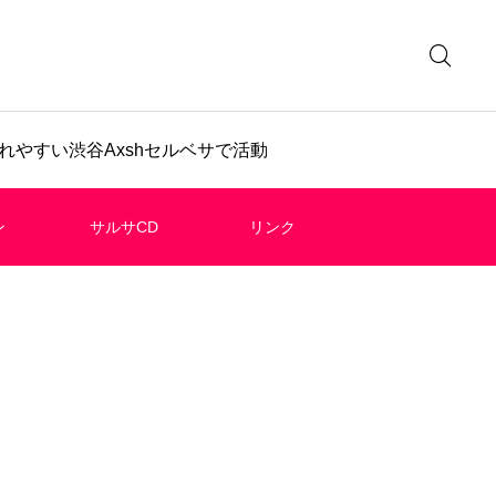
やすい渋谷Axshセルベサで活動
ン
サルサCD
リンク