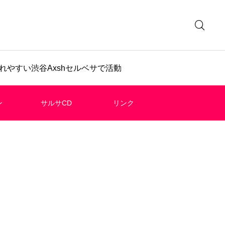
やすい渋谷Axshセルベサで活動
ン
サルサCD
リンク