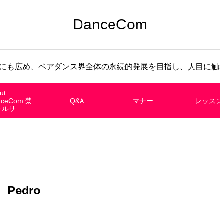
DanceCom
にも広め、ペアダンス界全体の永続的発展を目指し、人目に触れ
ut
nceCom 禁
Q&A
マナー
レッス
サルサ
Pedro