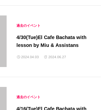
過去のイベント
4/30(Tue)El Cafe Bachata with
lesson by Miu & Assistans
2024.04.03
2024.06.27
過去のイベント
4/16(Tue)El Cafe Bachata with