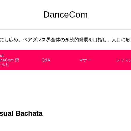
DanceCom
にも広め、ペアダンス界全体の永続的発展を目指し、人目に触れ
ut
nceCom 禁
Q&A
マナー
レッス
サルサ
sual Bachata