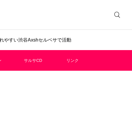
やすい渋谷Axshセルベサで活動
ン
サルサCD
リンク