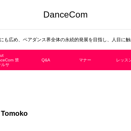
DanceCom
にも広め、ペアダンス界全体の永続的発展を目指し、人目に触れ
ut
nceCom 禁
Q&A
マナー
レッス
サルサ
Tomoko