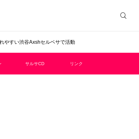
やすい渋谷Axshセルベサで活動
ン
サルサCD
リンク