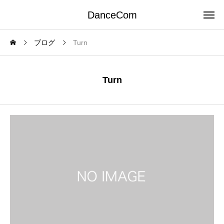
DanceCom
ブログ
Turn
Turn