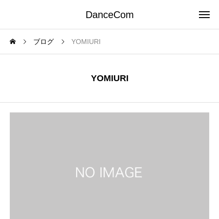
DanceCom
ブログ
YOMIURI
YOMIURI