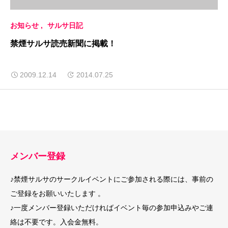
お知らせ
サルサ日記
禁煙サルサ読売新聞に掲載！
2009.12.14
2014.07.25
メンバー登録
♪禁煙サルサのサークルイベントにご参加される際には、事前の
ご登録をお願いいたします 。
♪一度メンバー登録いただければイベント毎の参加申込みやご連
絡は不要です。入会金無料。