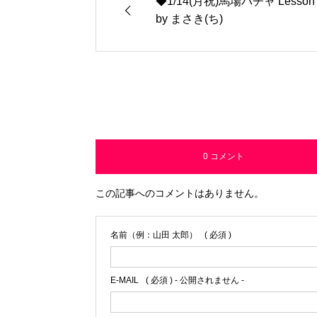
◆1/14(月祝)馬場バチャ Lesson
by まさき(ち)
0 コメント
この記事へのコメントはありません。
名前（例：山田 太郎）
( 必須 )
E-MAIL
( 必須 ) - 公開されません -