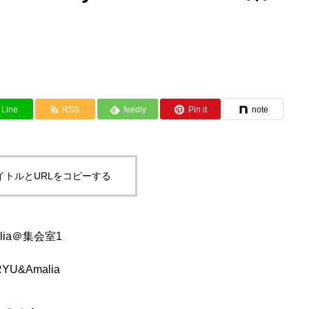
Line
RSS
feedly
Pin it
note
イトルとURLをコピーする
alia＠集会室1
 RYU&Amalia