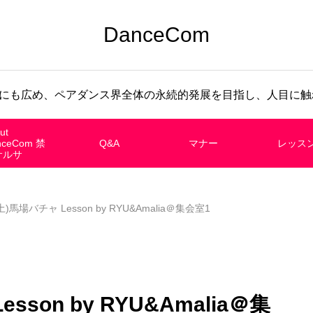
DanceCom
にも広め、ペアダンス界全体の永続的発展を目指し、人目に触れ
ut
nceCom 禁
Q&A
マナー
レッス
サルサ
(土)馬場バチャ Lesson by RYU&Amalia＠集会室1
sson by RYU&Amalia＠集