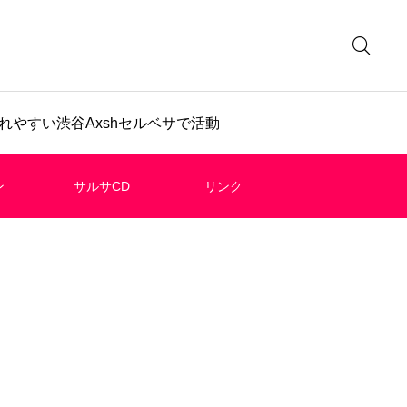
やすい渋谷Axshセルベサで活動
ン
サルサCD
リンク