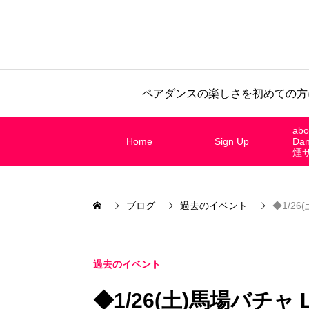
ペアダンスの楽しさを初めての方
abo
Home
Sign Up
Da
煙
ブログ
過去のイベント
◆1/26
過去のイベント
◆1/26(土)馬場バチャ Le