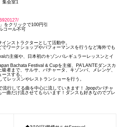
 集会室1
96920127/
」をクリックで100円引
ルコール不可
サインストラクターとして活動中。
どでワークショップやパフォーマンスを行うなど海外でも
ba Festivalの主催や、日本初のキゾンバレギュラーレッスンとイ
achata Festival & Cupを主催、PA’LANTEダンスカ
上級者まで、サルサ、バチャータ、キゾンバ、メレンゲ、
ュースする。
としてレッスンやレストランショーを行う。
流行してる曲を中心に流していきます！ Jpopのバチャ
も一曲だけ流させてもらいます！ダンスも好きなのでプレ