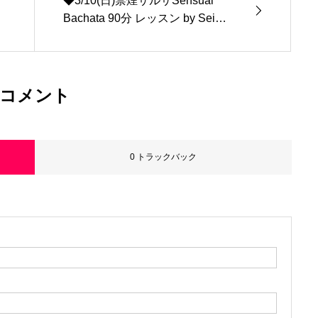
◆3/10(日)禁煙サルサSensual
Bachata 90分 レッスン by Seigo
＠六本木 麻布区民センター
コメント
0 トラックバック