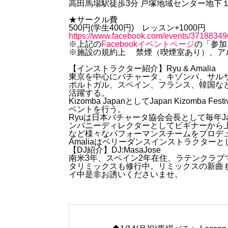
高田馬場駅徒歩3分 戸塚地域センター地下１
★サークル費
500円(学生400円) レッスン+1000円
https://www.facebook.com/events/3718834
※上記の
Facebookイベントページ
の「参加
※施設の規約上 禁煙（喫煙室あり）、ア
【インストラクター紹介】Ryu & Amalia
東京を中心にバチャータ、キゾンバ、サル
ポルトガル、スペイン、フランス、韓国な
活躍する。
Kizomba JapanとしてJapan Kizom
ベントを行う。
Ryuは日本バチャータ協会会長として毎年Japan B
ンパニーディレクターとしてビギナーから
など様々なパフォーマンスチームをプロデ
Amaliaはベリーダンスインストラクター
【DJ紹介】DJ:MasaJose
南米3年、スペイン2年在住、ラテンクラブで
タリミックスも修行中。リミックスの新曲
イ中是非お誘いくださいませ。