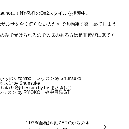
 LatinoにてNY発祥のOn2スタイルを指導中。
スンはサルサを全く踊らない人たちでも物凄く楽しめてしまう
代のみで受けられるので興味のある方は是非遊びに来てく
からのKizomba レッスンby Shunsuke
ンby Shunsuke
ata 90分 Lesson by by まさき(ち)
サレッスン by RYOKO ＠中目黒GT
11/23(金祝)即効ZEROからのキ