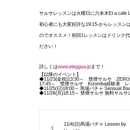
サルサレッスンは火曜日に六本木El a cafe
初心者にも大変好評な19:15-からレッ
のでオススメ！初回1レッスンはドリンク
ださい！
詳しくは
www.eleggua.jp
まで！
【以降のイベント】
◆11/23(金祝)13:30～ 禁煙サルサ ZERO
17:45～ 禁煙サルサ Kizomba経験者 レッス
◆11/25(日)18:00～ 馬場バチャ Sensual Bach
◆11/26(月)18:15～ 禁煙サルサ 無料サル
11/4(日)馬場バチャ Lesson by