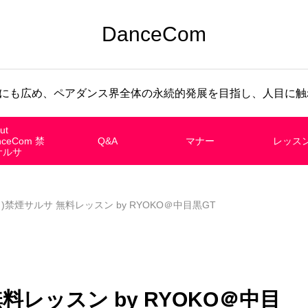
DanceCom
にも広め、ペアダンス界全体の永続的発展を目指し、人目に触れ
ut
nceCom 禁
Q&A
マナー
レッス
サルサ
(月)禁煙サルサ 無料レッスン by RYOKO＠中目黒GT
 無料レッスン by RYOKO＠中目