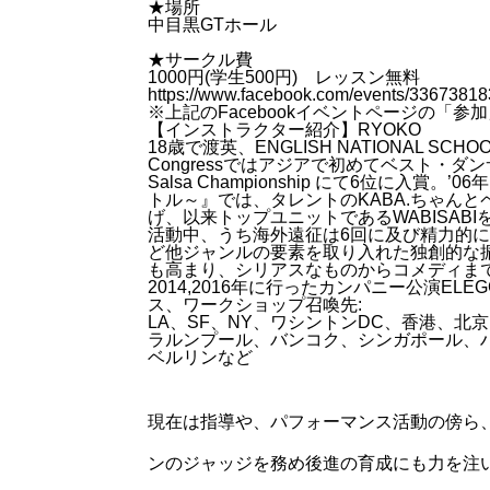
★場所
中目黒GTホール
★サークル費
1000円(学生500円) レッスン無料
https://www.facebook.com/events/3367381
※上記のFacebookイベントページの「参
【インストラクター紹介】RYOKO
18歳で渡英、ENGLISH NATIONAL SCH
Congressではアジアで初めてベスト・ダ
Salsa Championship にて6位に
トル～』では、タレントのKABA.ちゃんとペアを組
げ、以来トップユニットであるWABISA
活動中、うち海外遠征は6回に及び精力的
ど他ジャンルの要素を取り入れた独創的な
も高まり、シリアスなものからコメディま
2014,2016年に行ったカンパニー公演EL
ス、ワークショップ召喚先:
LA、SF、NY、ワシントンDC、香港、
ラルンプール、バンコク、シンガポール、
ベルリンなど
現在は指導や、パフォーマンス活動の傍ら、
ンのジャッジを務め後進の育成にも力を注