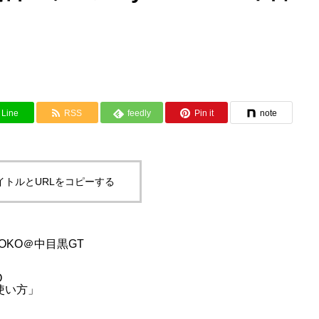
Line
RSS
feedly
Pin it
note
イトルとURLをコピーする
YOKO＠中目黒GT
O
使い方」