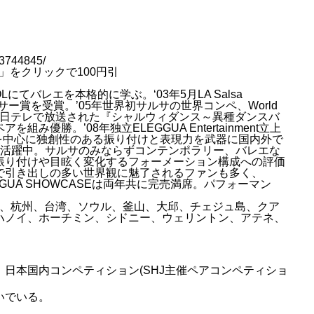
83744845/
加」をクリックで100円引
OOLにてバレエを本格的に学ぶ。‘03年5月LA Salsa
ンサー賞を受賞。’05年世界初サルサの世界コンペ、World
入賞。’06年日テレで放送された『シャルウィダンス～異種ダンスバ
み優勝。’08年独立ELEGGUA Entertainment立上
BIを中心に独創性のある振り付けと表現力を武器に国内外で
に活躍中。サルサのみならずコンテンポラリー、バレエな
振り付けや目眩く変化するフォーメーション構成への評価
で引き出しの多い世界観に魅了されるファンも多く、
EGGUA SHOWCASEは両年共に完売満席。パフォーマン
北京、杭州、台湾、ソウル、釜山、大邱、チェジュ島、クア
ハノイ、ホーチミン、シドニー、ウェリントン、アテネ、
日本国内コンペティション(SHJ主催ペアコンペティショ
いでいる。