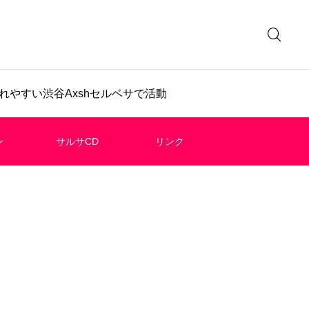
やすい渋谷Axshセルベサで活動
ン
サルサCD
リンク