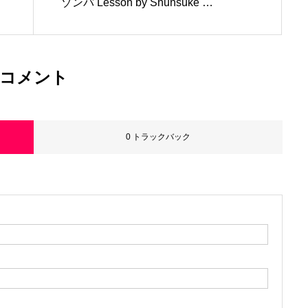
ゾンバ Lesson by Shunsuke @
六本木 麻布区民センター
コメント
0 トラックバック