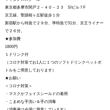
東京都多摩市関戸２－４０－２３ SIビル７F
京王線、聖蹟桜ヶ丘駅徒歩１分
新宿駅から特急で２９分、準特急で31分、京王ライナー
で２６分。
★参加費
1800円
１ドリンク付
（コロナ対策でお1人に１つのソフトドリンクペットボ
トルをご用意しております）
★お願い
＜コロナ対策＞
・マスクかフェイスシールドの着用
・こまめな手洗い＆手の消毒
（消毒液は会場に用意しています）