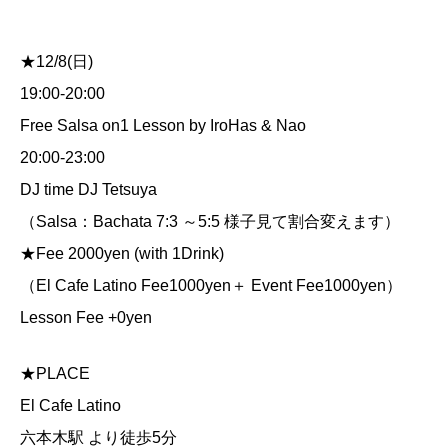
★12/8(日)
19:00-20:00
Free Salsa on1 Lesson by IroHas & Nao
20:00-23:00
DJ time DJ Tetsuya
（Salsa：Bachata 7:3 ～5:5 様子見て割合変えます）
★Fee 2000yen (with 1Drink)
（El Cafe Latino Fee1000yen＋ Event Fee1000yen）
Lesson Fee +0yen
★PLACE
El Cafe Latino
六本木駅 より徒歩5分