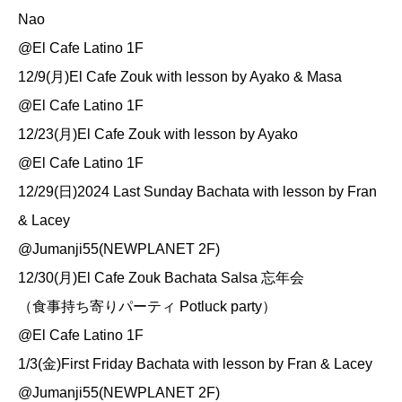
Nao
@El Cafe Latino 1F
12/9(月)El Cafe Zouk with lesson by Ayako & Masa
@El Cafe Latino 1F
12/23(月)El Cafe Zouk with lesson by Ayako
@El Cafe Latino 1F
12/29(日)2024 Last Sunday Bachata with lesson by Fran
& Lacey
@Jumanji55(NEWPLANET 2F)
12/30(月)El Cafe Zouk Bachata Salsa 忘年会
（食事持ち寄りパーティ Potluck party）
@El Cafe Latino 1F
1/3(金)First Friday Bachata with lesson by Fran & Lacey
@Jumanji55(NEWPLANET 2F)