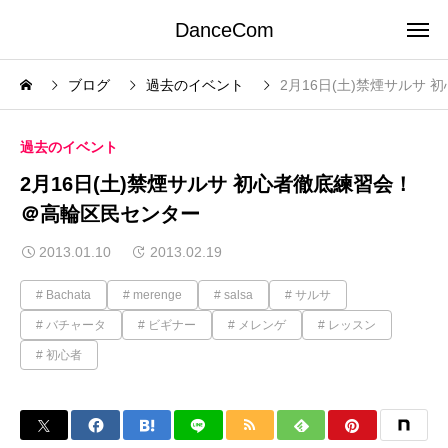
DanceCom
ブログ
過去のイベント
2月16日(土)禁煙サルサ
過去のイベント
2月16日(土)禁煙サルサ 初心者徹底練習会！
＠高輪区民センター
2013.01.10
2013.02.19
Bachata
merenge
salsa
サルサ
バチャータ
ビギナー
メレンゲ
レッスン
初心者