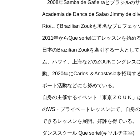
2008年Samba de Gafieiraとブラジル
Academia de Danca de Salao Jim
RioにてBrazilian Zoukも著名な
2011年からQue sorte!にてレッスンを始め
日本のBrazilian Zoukを牽引する
ム、ハワイ、上海などのZOUKコングレス
動。2020年にCarlos ＆Anastasia
ポート活動などにも努めている。
自身の主催するイベント「東京ＺＯＵＫ」
のWS・プライベートレッスンにて、自身
できるレッスンを展開。好評を得ている。
ダンススクール Que sorte!(キソルチ主宰) https: