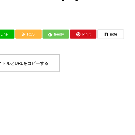
Line
RSS
feedly
Pin it
note
イトルとURLをコピーする