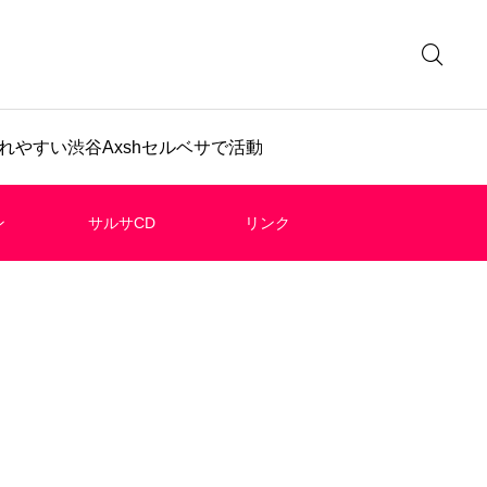
やすい渋谷Axshセルベサで活動
ン
サルサCD
リンク