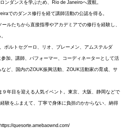
のサロンダンスを学ぶため、Rio de Janeiroへ渡航。
my de oliveiraでのダンス修行を経て講師活動の公認を得る。
プロフェッソールたちから直接指導やアカデミアでの修行を経験し、
る。
一人として、ポルトセグーロ、リオ、ブレーメン、アムステルダ
に参加。講師、パフォーマー、コーディネーターとして活
を招聘するなど、国内のZOUK振興活動、ZOUK活動家の育成、サ
は９年目を迎える人気イベント。東京、大阪、静岡などで
の経験をふまえて、丁寧で身体に負担のかからない、納得
//quesorte.amebaownd.com/