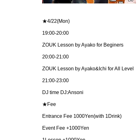
★4/22(Mon)
19:00-20:00
ZOUK Lesson by Ayako for Beginers
20:00-21:00
ZOUK Lesson by Ayako&Ichi for All Level
21:00-23:00
DJ time DJ:Ansoni
★Fee
Entrance Fee 1000Yen(with 1Drink)
Event Fee +1000Yen
1Lesson +1000Yen