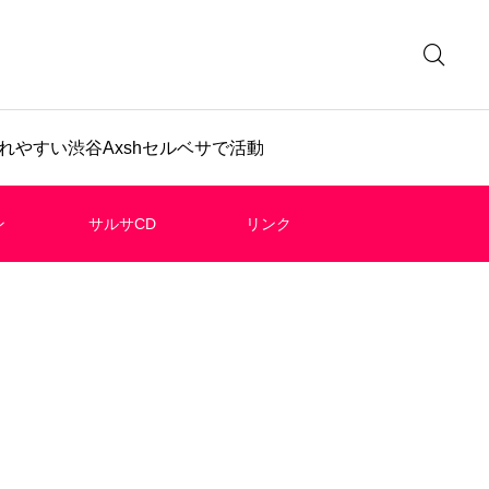
やすい渋谷Axshセルベサで活動
ン
サルサCD
リンク