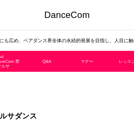
DanceCom
にも広め、ペアダンス界全体の永続的発展を目指し、人目に触れ
ut
nceCom 禁
Q&A
マナー
レッス
サルサ
ルサダンス