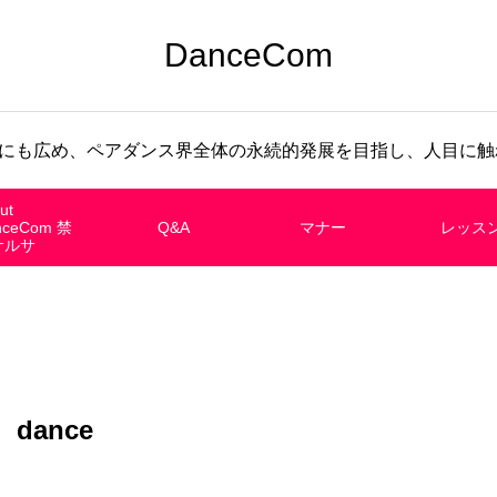
DanceCom
にも広め、ペアダンス界全体の永続的発展を目指し、人目に触れ
ut
nceCom 禁
Q&A
マナー
レッス
サルサ
dance