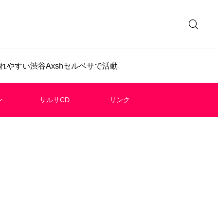
やすい渋谷Axshセルベサで活動
ン
サルサCD
リンク