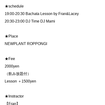
★schedule
19:00-20:30 Bachata Lesson by Fran&Lacey
20:30-23:00 DJ Time DJ Mami
★Place
NEWPLANT ROPPONGI
★Fee
2000yen
（飲み放題付）
Lesson ＋1500yen
★Instractor
【Fran】