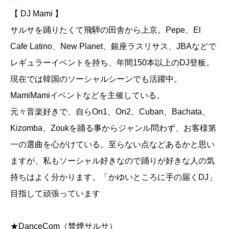
【 DJ Mami 】
サルサを踊りたくて飛騨の田舎から上京。Pepe、El
Cafe Latino、New Planet、銀座ラスリサス、JBAなどで
レギュラーイベントを持ち、年間150本以上のDJ登板。
現在では韓国のソーシャルシーンでも活躍中。
MamiMamiイベントなどを主催している。
元々音楽好きで、自らOn1、On2、Cuban、Bachata、
Kizomba、Zoukを踊る事からジャンル問わず、お客様第
一の選曲を心がけている。至らない点などあるかと思い
ますが、私もソーシャル好きなので踊りが好きな人の気
持ちはよく分かります。「かゆいところに手の届くDJ」
目指して頑張っています
★DanceCom（禁煙サルサ）