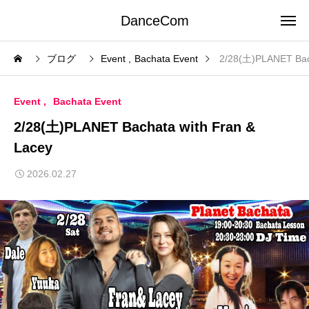
DanceCom
ブログ
Event
Bachata Event
2/28(土)PLANET Bach
Event
Bachata Event
2/28(土)PLANET Bachata with Fran &
Lacey
2026.02.27