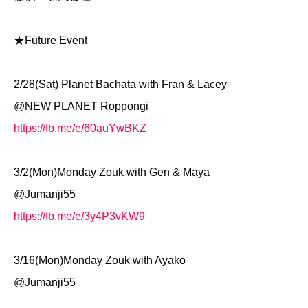
★Future Event
2/28(Sat) Planet Bachata with Fran & Lacey
@NEW PLANET Roppongi
https://fb.me/e/60auYwBKZ
3/2(Mon)Monday Zouk with Gen & Maya
@Jumanji55
https://fb.me/e/3y4P3vKW9
3/16(Mon)Monday Zouk with Ayako
@Jumanji55