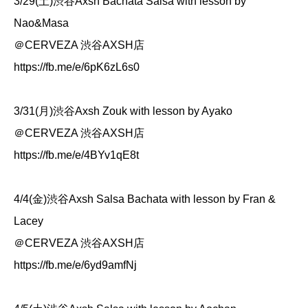
3/29(土)渋谷Axsh Bachata Salsa with lesson by
Nao&Masa
＠CERVEZA 渋谷AXSH店
https://fb.me/e/6pK6zL6s0
3/31(月)渋谷Axsh Zouk with lesson by Ayako
＠CERVEZA 渋谷AXSH店
https://fb.me/e/4BYv1qE8t
4/4(金)渋谷Axsh Salsa Bachata with lesson by Fran &
Lacey
＠CERVEZA 渋谷AXSH店
https://fb.me/e/6yd9amfNj