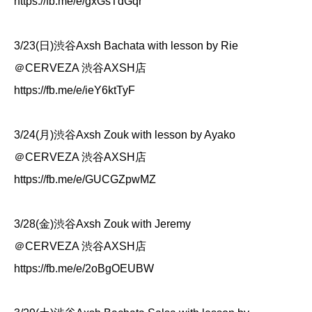
https://fb.me/e/gxGsTdGqr
3/23(日)渋谷Axsh Bachata with lesson by Rie
＠CERVEZA 渋谷AXSH店
https://fb.me/e/ieY6ktTyF
3/24(月)渋谷Axsh Zouk with lesson by Ayako
＠CERVEZA 渋谷AXSH店
https://fb.me/e/GUCGZpwMZ
3/28(金)渋谷Axsh Zouk with Jeremy
＠CERVEZA 渋谷AXSH店
https://fb.me/e/2oBgOEUBW