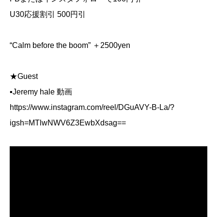
U30応援割引 500円引
“Calm before the boom” ＋2500yen
★Guest
▪️Jeremy hale 動画
https://www.instagram.com/reel/DGuAVY-B-La/?
igsh=MTlwNWV6Z3EwbXdsag==