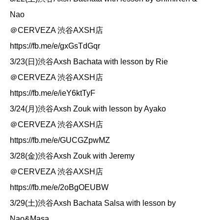
Nao
＠CERVEZA 渋谷AXSH店
https://fb.me/e/gxGsTdGqr
3/23(日)渋谷Axsh Bachata with lesson by Rie
＠CERVEZA 渋谷AXSH店
https://fb.me/e/ieY6ktTyF
3/24(月)渋谷Axsh Zouk with lesson by Ayako
＠CERVEZA 渋谷AXSH店
https://fb.me/e/GUCGZpwMZ
3/28(金)渋谷Axsh Zouk with Jeremy
＠CERVEZA 渋谷AXSH店
https://fb.me/e/2oBgOEUBW
3/29(土)渋谷Axsh Bachata Salsa with lesson by
Nao&Masa