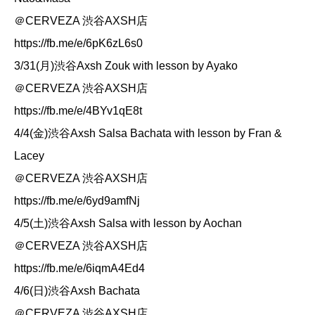
＠CERVEZA 渋谷AXSH店
https://fb.me/e/6pK6zL6s0
3/31(月)渋谷Axsh Zouk with lesson by Ayako
＠CERVEZA 渋谷AXSH店
https://fb.me/e/4BYv1qE8t
4/4(金)渋谷Axsh Salsa Bachata with lesson by Fran &
Lacey
＠CERVEZA 渋谷AXSH店
https://fb.me/e/6yd9amfNj
4/5(土)渋谷Axsh Salsa with lesson by Aochan
＠CERVEZA 渋谷AXSH店
https://fb.me/e/6iqmA4Ed4
4/6(日)渋谷Axsh Bachata
＠CERVEZA 渋谷AXSH店