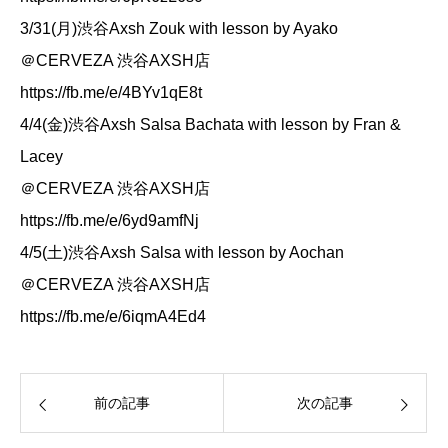
3/31(月)渋谷Axsh Zouk with lesson by Ayako
＠CERVEZA 渋谷AXSH店
https://fb.me/e/4BYv1qE8t
4/4(金)渋谷Axsh Salsa Bachata with lesson by Fran &
Lacey
＠CERVEZA 渋谷AXSH店
https://fb.me/e/6yd9amfNj
4/5(土)渋谷Axsh Salsa with lesson by Aochan
＠CERVEZA 渋谷AXSH店
https://fb.me/e/6iqmA4Ed4
前の記事
次の記事