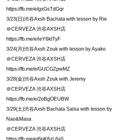
https://fb.me/e/gxGsTdGqr
3/23(日)渋谷Axsh Bachata with lesson by Rie
＠CERVEZA 渋谷AXSH店
https://fb.me/e/ieY6ktTyF
3/24(月)渋谷Axsh Zouk with lesson by Ayako
＠CERVEZA 渋谷AXSH店
https://fb.me/e/GUCGZpwMZ
3/28(金)渋谷Axsh Zouk with Jeremy
＠CERVEZA 渋谷AXSH店
https://fb.me/e/2oBgOEUBW
3/29(土)渋谷Axsh Bachata Salsa with lesson by
Nao&Masa
＠CERVEZA 渋谷AXSH店
https://fb.me/e/6pK6zL6s0