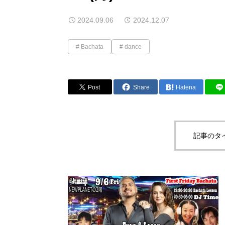
2024.09.06
2024.12.07
Bachata
dance
Post
Share
Hatena
記事のタ