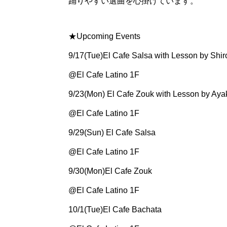
踊りやすい選曲を心掛けています。
★Upcoming Events
9/17(Tue)El Cafe Salsa with Lesson by Shir
@El Cafe Latino 1F
9/23(Mon) El Cafe Zouk with Lesson by Ayak
@El Cafe Latino 1F
9/29(Sun) El Cafe Salsa
@El Cafe Latino 1F
9/30(Mon)El Cafe Zouk
@El Cafe Latino 1F
10/1(Tue)El Cafe Bachata