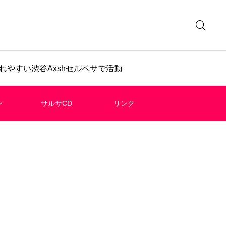
やすい渋谷Axshセルベサで活動
ン
サルサCD
リンク