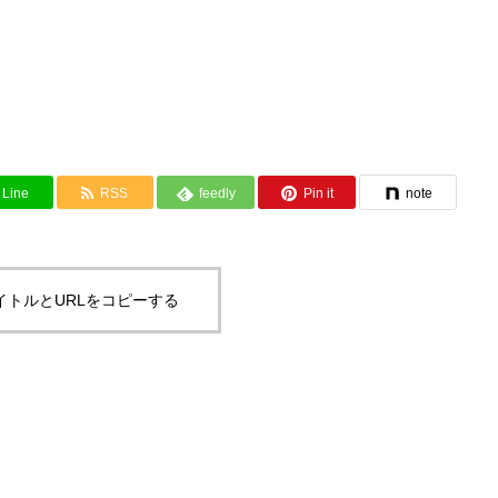
Line
RSS
feedly
Pin it
note
イトルとURLをコピーする