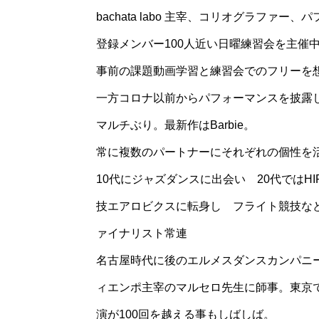
bachata labo 主宰、コリオグラファー、
登録メンバー100人近い日曜練習会を主催
事前の課題動画学習と練習会でのフリーを
一方コロナ以前からパフォーマンスを披露
マルチぶり。最新作はBarbie。
常に複数のパートナーにそれぞれの個性を
10代にジャズダンスに出会い 20代ではH
技エアロビクスに転身し フライト競技な
ァイナリスト常連
名古屋時代に後のエルメスダンスカンパニ
ィエンポ主宰のマルセロ先生に師事。東京
演が100回を越える事もしばしば。