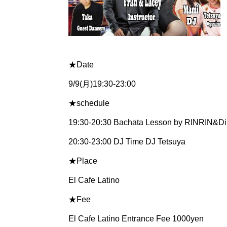
★Date
9/9(月)19:30-23:00
★schedule
19:30-20:30 Bachata Lesson by RINRIN&D
20:30-23:00 DJ Time DJ Tetsuya
★Place
El Cafe Latino
★Fee
El Cafe Latino Entrance Fee 1000yen