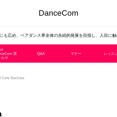
DanceCom
にも広め、ペアダンス界全体の永続的発展を目指し、人目に触れ
ut
nceCom 禁
Q&A
マナー
レッス
サルサ
l Cafe Bachata
a