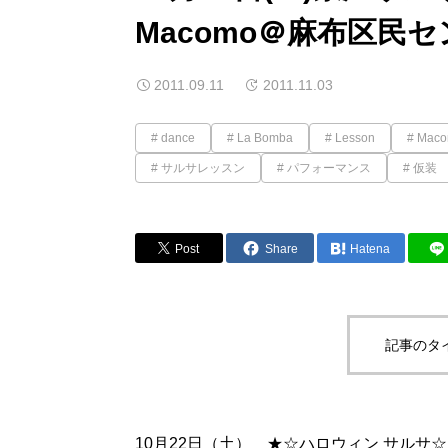
Macomo＠麻布区民
2011.09.11
2011.11.03
dance
La Bomba
Lesson
Mac
サルサレッスン
パフォーマンス
仮装
Post
Share
Hatena
記事のタ
10月22日（土） ★☆ハロウィン サルサ