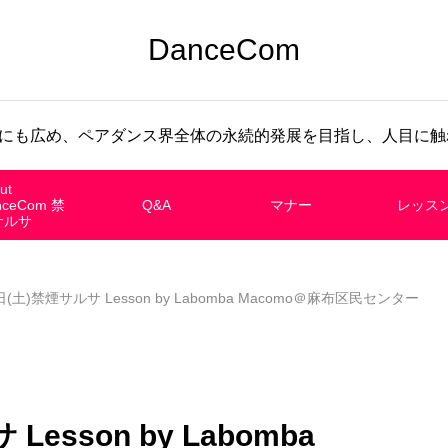
DanceCom
にも広め、ペアダンス界全体の永続的発展を目指し、人目に触れ
ut
nceCom 禁
Q&A
マナー
レッス
サルサ
日(土)禁煙サルサ Lesson by Labomba Macomo＠麻布区民センター
Lesson by Labomba