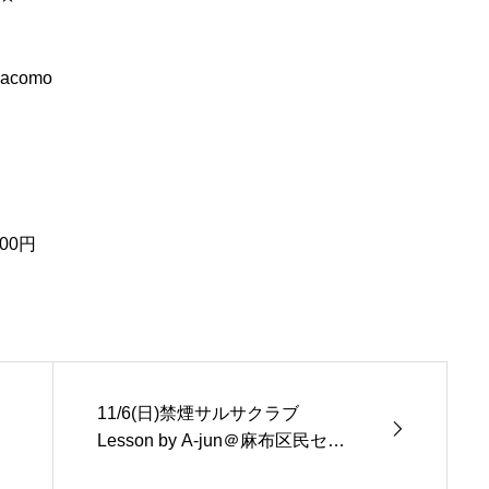
acomo
00円
11/6(日)禁煙サルサクラブ
Lesson by A-jun＠麻布区民セン
ター