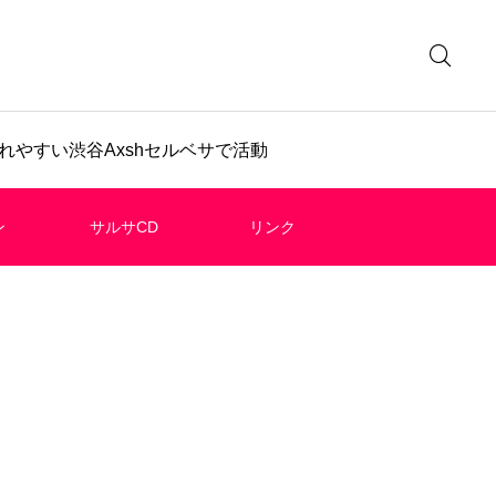
やすい渋谷Axshセルベサで活動
ン
サルサCD
リンク