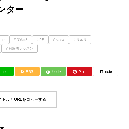
センター
omo
NYon2
PF
salsa
サルサ
経験者レッスン
Line
RSS
feedly
Pin it
note
イトルとURLをコピーする
☆★