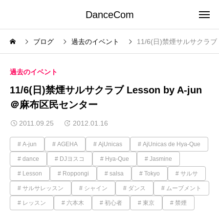
DanceCom
ブログ
過去のイベント
11/6(日)禁煙サルサクラブ L
過去のイベント
11/6(日)禁煙サルサクラブ Lesson by A-jun
＠麻布区民センター
2011.09.25
2012.01.16
A-jun
AGEHA
AjUnicas
AjUnicas de Hya-Que
dance
DJヨスコ
Hya-Que
Jasmine
Lesson
Roppongi
salsa
Tokyo
サルサ
サルサレッスン
シャイン
ダンス
ムーブメント
レッスン
六本木
初心者
東京
禁煙