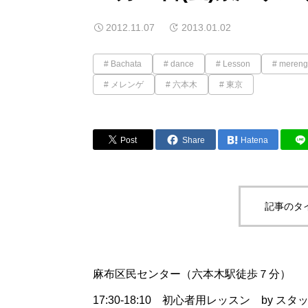
2012.11.07
2013.01.02
Bachata
dance
Lesson
mereng
メレンゲ
六本木
東京
Post
Share
Hatena
記事のタ
麻布区民センター（六本木駅徒歩７分）
17:30-18:10 初心者用レッスン by スタ