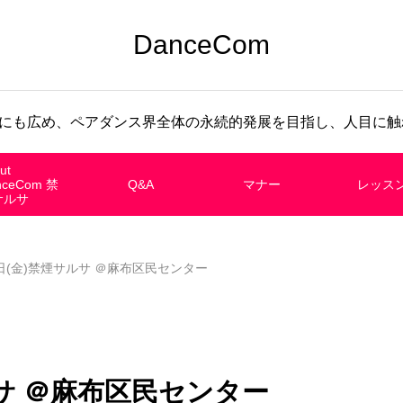
DanceCom
にも広め、ペアダンス界全体の永続的発展を目指し、人目に触れ
ut
nceCom 禁
Q&A
マナー
レッス
サルサ
8日(金)禁煙サルサ ＠麻布区民センター
ルサ ＠麻布区民センター