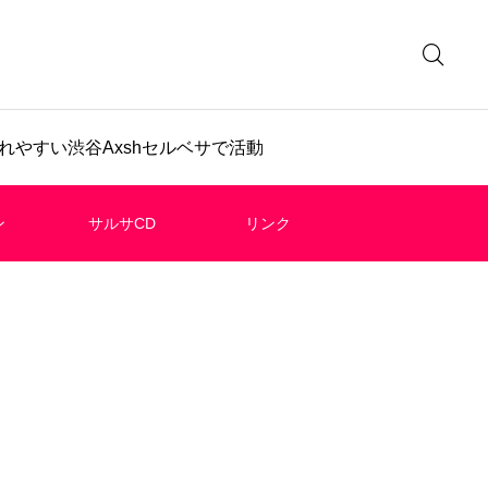
やすい渋谷Axshセルベサで活動
ン
サルサCD
リンク