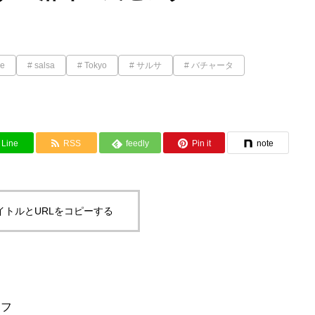
e
salsa
Tokyo
サルサ
バチャータ
Line
RSS
feedly
Pin it
note
イトルとURLをコピーする
ッフ