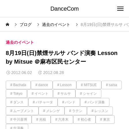
DanceCom
ブログ
過去のイベント
8月19日(日)禁煙サルサ バン
過去のイベント
8月19日(日)禁煙サルサ バンド演奏 Lesson
by Mitsue ＠麻布区民センター
2012.06.02
2012.08.28
Bachata
dance
Lesson
MITSUE
salsa
Tokyo
イベント
サルサ
シャイン
ダンス
バチャータ
バンド
バンド演奏
ムーブメント
メレンゲ
ラテン
レッスン
中川喜博
光枝
六本木
初心者
東京
生演奏