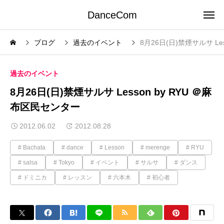
DanceCom
ブログ
過去のイベント
8月26日(日)禁煙サルサ Le
過去のイベント
8月26日(日)禁煙サルサ Lesson by RYU ＠麻
布区民センター
2012.06.02
2012.08.28
Bachata
dance
Lesson
merenge
RYU
salsa
Tokyo
イベント
サルサ
ダンス
ドミニカ
レッスン
六本木
初心者