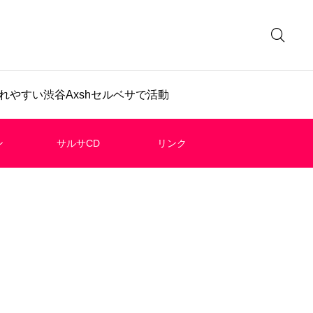
やすい渋谷Axshセルベサで活動
ン
サルサCD
リンク