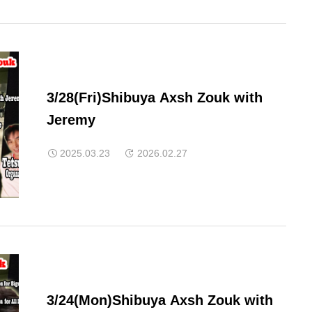
3/28(Fri)Shibuya Axsh Zouk with
Jeremy
2025.03.23
2026.02.27
3/24(Mon)Shibuya Axsh Zouk with