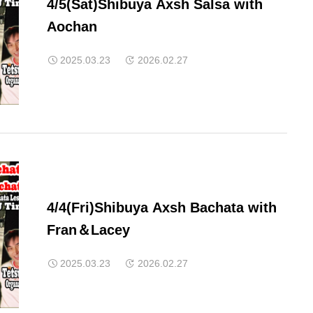
4/5(Sat)Shibuya Axsh Salsa with
Aochan
2025.03.23
2026.02.27
4/4(Fri)Shibuya Axsh Bachata with
Fran＆Lacey
2025.03.23
2026.02.27