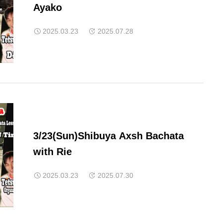
Ayako
2025.03.23
2025.07.28
3/23(Sun)Shibuya Axsh Bachata
with Rie
2025.03.23
2025.07.30