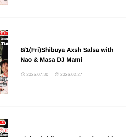
8/1(Fri)Shibuya Axsh Salsa with
Nao & Masa DJ Mami
2025.07.30
2026.02.27