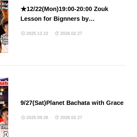
★12/22(Mon)19:00-20:00 Zouk
Lesson for Bignners by
Ayako20:00-21:00 Zouk Lesson for
2025.12.22
2026.02.27
All Level by Ayako & Vitor21:00-
22:45 Social Time DJ Ulala
9/27(Sat)Planet Bachata with Grace
2025.09.26
2026.02.27