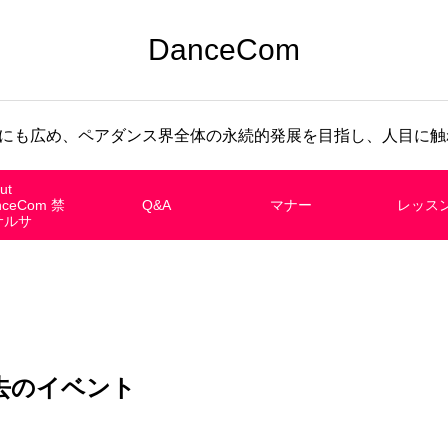
DanceCom
にも広め、ペアダンス界全体の永続的発展を目指し、人目に触れ
ut
nceCom 禁
Q&A
マナー
レッス
サルサ
去のイベント