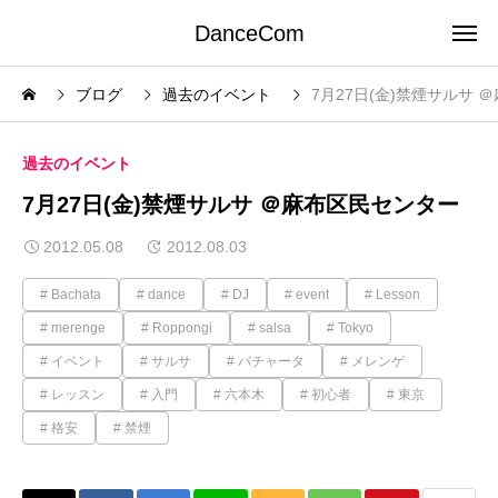
DanceCom
ブログ
過去のイベント
7月27日(金)禁煙サルサ 
過去のイベント
7月27日(金)禁煙サルサ ＠麻布区民センター
2012.05.08
2012.08.03
Bachata
dance
DJ
event
Lesson
merenge
Roppongi
salsa
Tokyo
イベント
サルサ
バチャータ
メレンゲ
レッスン
入門
六本木
初心者
東京
格安
禁煙